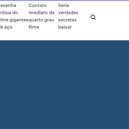
Resenha
Contato
Serie
ritica do
imediato de
verdades
ilme gigantes
quarto grau
secretas
de aço
filme
baixar