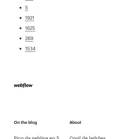
5
1921
1625
269
1534
On the blog
About
Pico da neblina ep 5
Covil de ladrões